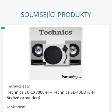
SOUVISEJÍCÍ PRODUKTY
Technics sety
Technics SC-CX700E-H + Technics SL-40CBTE-H
šedivé provedení
Vysoce přesná a stabilní rotace s
Skladem
bezjádrovým motorem s přímým náhonem