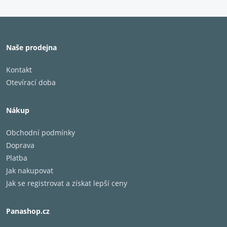
Naše prodejna
Autentický analogový zvuk
vyladěný pro domácí použití
Kontakt
Otevírací doba
Autentická analogová kvalita nově navržená pro
moderní životní styl.
Nákup
Obchodní podmínky
Doprava
Platba
Jak nakupovat
Jak se registrovat a získat lepší ceny
Panashop.cz