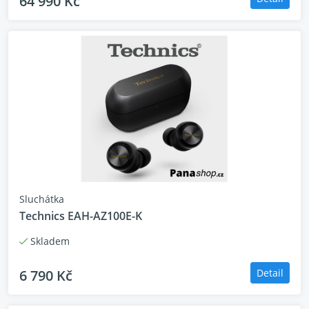
64 990 Kč
Bluetooth SIG, Inc. a jakékoliv používání
těchto značek společností Panasonic
Corporation podléhá licenci. Ostatní
ochranné z
Maximalizace přesnosti otáčení pomocí
digitálního řízení
Nadčasový zvuk. Moderní styl.
Sluchátka
Technics EAH-AZ100E-K
Skladem
6 790 Kč
Detail