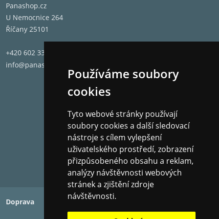
Panashop.cz
U Nemocnice 264
Říčany 25101
+420 602 331 662
info@panashop.cz
Používáme soubory
cookies
Tyto webové stránky používají
Přírodní textura
soubory cookies a další sledovací
nástroje s cílem vylepšení
Vyrobeno z MDF, materiálu na bázi dřeva s jemnými
uživatelského prostředí, zobrazení
vrstvami vláken. Tento příjemný materiál doplňuje
přizpůsobeného obsahu a reklam,
decentní atmosféru a vnáší harmonii do každého
analýzy návštěvnosti webových
obytného prostoru.
stránek a zjištění zdroje
návštěvnosti.
Doprava
Platba