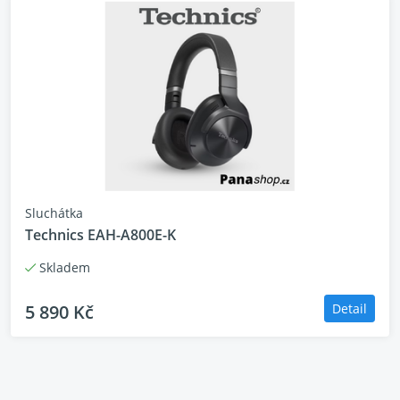
Objevte kouzlo hudby, která má duši.
Sluchátka
Technics EAH-A800E-K
Skladem
5 890 Kč
Detail