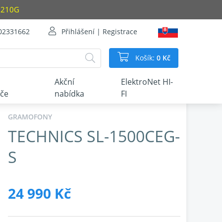
/1210G
602331662
Přihlášení | Registrace
Košík:
0 Kč
Akční
ElektroNet HI-
iče
nabídka
FI
GRAMOFONY
TECHNICS SL-1500CEG-
S
24 990 Kč