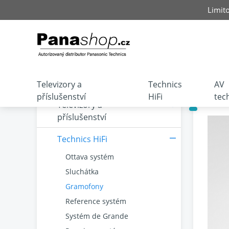
Limit
Televizory a
Technics
AV
příslušenství
HiFi
tec
Televizory a
příslušenství
Technics HiFi
Ottava systém
Sluchátka
Gramofony
Reference systém
Systém de Grande