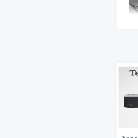
Gr
au
SL-1
ekva
Premiu