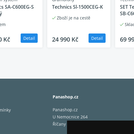
Model 
cs SA-C600EG-S
Technics Sl-1500CEG-K
SET T
ý
SB-C6
díky k
Zboží je na cestě
než kd
dem
Skla
Celý g
0 Kč
Detail
24 990 Kč
Detail
69 9
přeno
Jednod
H: 16
9,9kg.
Panashop.cz
Panashop.cz
mínky
Legendární zvuk 
U Nemocnice 264
Říčany 25101
SL-1500C se vyznačuje jednoduc