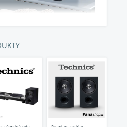
DUKTY
u konektivitou a
íky vinylu. Předpřipravená přenoska a integrovaný phono
ého zvednutí ramene brání poškození drahocenných LP.
 přesné a stabilní rotace díky modernímu
drovému motoru s přímým náhonem
cs výhodné sety
Premium systém