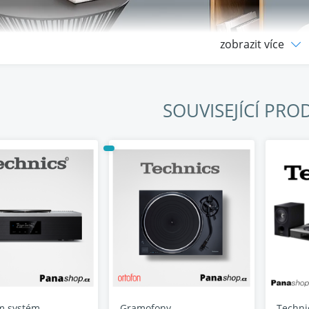
zobrazit více
SOUVISEJÍCÍ PRO
amofon třídy Premium Class se snadno
tentickým zvukem
500C nabízí vynikající funkčnost, použitelnost a množství funkcí pro milovn
lizér umožňují mimořádně jednoduché nastavení, zatímco funkce automatick
Záruka
bezjá
m systém
Gramofony
Techni