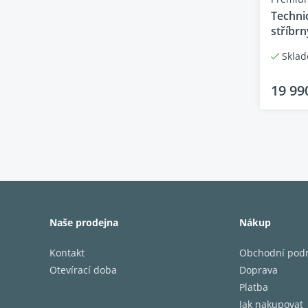
Techni
stříbrn
Skla
19 99
Naše prodejna
Nákup
Kontakt
Obchodní pod
Otevírací doba
Doprava
Platba
Jak nakupovat