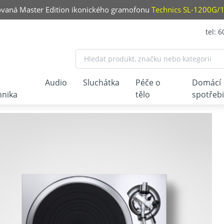
ovaná Master Edition ikonického gramofonu
Technics SL-1200G
tel: 
Audio
Sluchátka
Péče o
Domácí
hnika
tělo
spotřeb