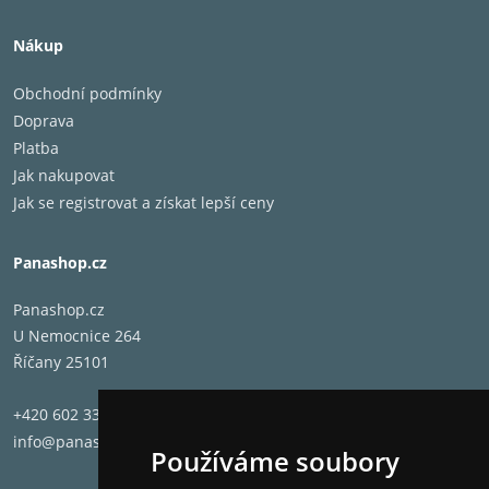
inspirovaný naším referenčním modelem SU-R1000,
Nákup
poskytuje silnější napájení reproduktoru a bohatší
zvuk. Díky vyšší spínací frekvenci 400 kHz a
Obchodní podmínky
pokročilým komponentám GaN FET a SiC SBD
Doprava
snižuje šum a stabilizuje výkon pro čistší zvuk.
Platba
Regulátor extrémně hlubokého šumu minimalizuje
Jak nakupovat
ruchy a zajišťuje čisté napájení s vysokou odezvou,
Jak se registrovat a získat lepší ceny
které maximalizuje výkon digitálního zesilovače.
Vychutnejte si plnější, dynamičtější zvuk s
výjimečnou čistotou.
Panashop.cz
Panashop.cz
U Nemocnice 264
Říčany 25101
+420 602 331 662
info@panashop.cz
Používáme soubory