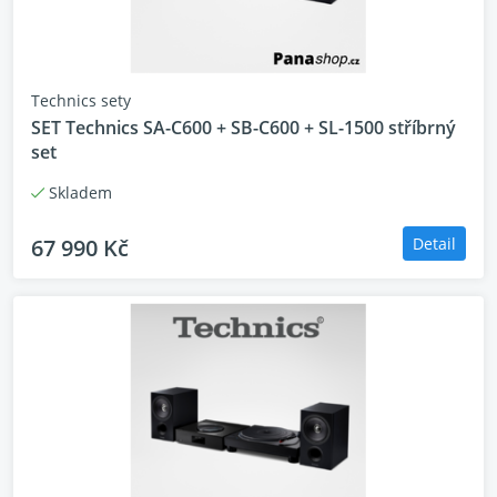
Zesilovač SU-G700M2 využívá špičkový JENO
Engine pro plně digitální zesílení, inspirovaný
referenčními systémy, aby vám poskytl každý detail
Technics sety
z hudby bez kompromisů. Na rozdíl od tradičních
SET Technics SA-C600 + SB-C600 + SL-1500 stříbrný
digitálních zesilovačů tento model řeší běžné
set
problémy s kvalitou zvuku způsobené kolísáním
(špatným časováním) pomocí patentovaného obvodu
Skladem
pro redukci kolísání, který zajišťuje nedotčený zvuk
na všech frekvencích. Navíc speciálně navržený
67 990 Kč
Detail
vysoce přesný konverzní obvod PWM optimalizuje
každý detail a zachovává dynamický rozsah zvuku s
vysokým rozlišením pro realistickou čistotu. S těmito
technologiemi si vychutnáte přirozený, detailní zvuk,
který zachytí i ty nejjemnější nuance vaší hudby.