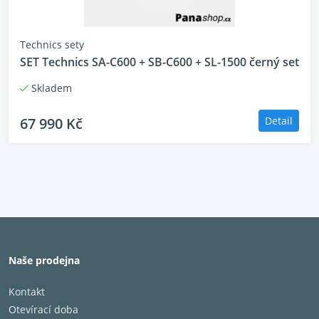
Technics sety
SET Technics SA-C600 + SB-C600 + SL-1500 černý set
Skladem
67 990 Kč
Detail
Naše prodejna
Výkonný a čistý zvuk s technologií
tichého napájecího zdroje
Kontakt
Otevírací doba
Vylepšený napájecí zdroj modelu SU-G700M2,