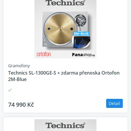
Provedení se 3 sekcemi pro čistý
Gramofony
zvuk bez zkreslení
Technics SL-1300GE-S + zdarma přenoska Ortofon
2M-Blue
Integrovaný zesilovač SU-G700M2 nabízí špičkovou
kvalitu zvuku. Díky jedinečnému provedení s
vyhrazenými přepážkami mezi jednotlivými bloky
obvodů došlo ke snížení šumu a zkreslení zvuku. To
74 990 Kč
Detail
zajišťuje, že jemné vstupní signály a vysoce výkonné
výstupní proudy jsou odděleny, takže pokaždé
zažijete čistší a bohatší zvuk.