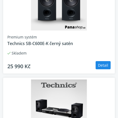
Premium systém
Technics SB-C600E-K černý satén
Skladem
25 990 Kč
Detail
Křišťálově čistý zvuk s JENO Engine
pro pokročilé digitální zesílení