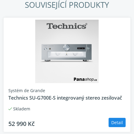
SOUVISEJÍCÍ PRODUKTY
Provedení se 3 sekcemi pro čistý zvuk bez
zkreslení
Křišťálově čistý zvuk s JENO Engine pro
pokročilé digitální zesílení
Systém de Grande
Technics SU-G700E-S integrovaný stereo zesilovač
Realistický zvuk díky Load Adaptive Phase
Skladem
Calibration – LAPC
52 990 Kč
Detail
Vylepšený analogový zvuk s PHONO MC