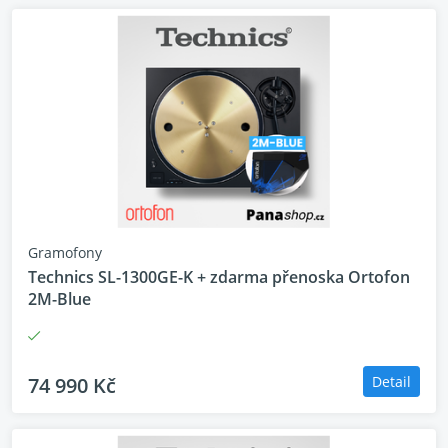
Výkonný a čistý zvuk s technologií tichého
napájecího zdroje
H: 148mm, W: 430mm, D: 428mm, Weight:
12.6kg. * Přibližně.
Pohlcující zážitek se sluchátky
Gramofony
Technics SL-1300GE-K + zdarma přenoska Ortofon
2M-Blue
74 990 Kč
Detail